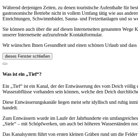
Während derjenigen Zeiten, zu denen touristische Aufenthalte für bes
gastronomische Betriebe nicht in vollem Umfang tätig wie aus andere
Einrichtungen, Schwimmbäder, Sauna- und Freizeitanlagen und so we
Sie können auch über die auf diesen Internetseiten genannten Wege K
unserer Internetseite aufzurufende Kontaktformular.
Wir wünschen Ihnen Gesundheit und einen schönen Urlaub und dass Si
dieses Fenster schließen
Was ist ein „Tief“?
Ein „Tief“ ist ein Kanal, der der Entwässerung des vom Deich völlig 
Wasserabflüsse vorhanden sein können, welche den Deich durchlöch
Diese Entwässerungskanäle liegen meist sehr idyllisch und ruhig inmit
handelt.
Zum Entwässern wurde im Laufe der Jahrhunderte ein umfangreiches K
„Siele“ – mit Schöpfwerken, um auch bei höheren Wasserständen noc
Das Kanalsystem führt von ersten kleinen Gräben rund um die Felder 