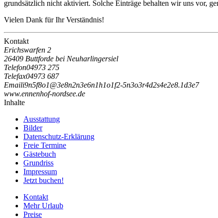
grundsätzlich nicht aktiviert. Solche Einträge behalten wir uns vor, 
Vielen Dank für Ihr Verständnis!
Kontakt
Erichswarfen 2
26409 Buttforde bei Neuharlingersiel
Telefon
04973 275
Telefax
04973 687
Email
i
9
n
5
f
8
o
1
@
3
e
8
n
2
n
3
e
6
n
1
h
1
o
1
f
2
-
5
n
3
o
3
r
4
d
2
s
4
e
2
e
8
.
1
d
3
e
7
www.ennenhof-nordsee.de
Inhalte
Ausstattung
Bilder
Datenschutz-Erklärung
Freie Termine
Gästebuch
Grundriss
Impressum
Jetzt buchen!
Kontakt
Mehr Urlaub
Preise