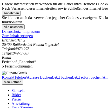
Unsere Internetseiten verwenden für die Dauer Ihres Besuches Cooki
Nach Verlassen dieser Internetseiten sowie Schließen des Internet-B
Annehmen
Sie können auch das verwenden jeglicher Cookies verweigern. Klicken
funktionieren.
Alle ablehnen
Datenschutz
|
Impressum
Zum Inhalt springen
Erichswarfen 2
26409 Buttforde bei Neuharlingersiel
Telefon
04973 275
Telefax
04973 687
Email
Ferienhof „Ennenhof“
5 Ferienwohnungen
Kontakt
Telefon/Adresse
Buchen!
Jetzt buchen!
Jetzt sofort buchen!
Anf
Menü öffnen
Startseite
Bilder
Preise
Ausstattung
Freie Termine