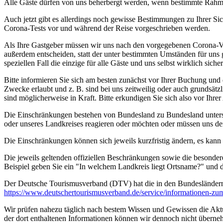
Alle Gäste dürfen von uns beherbergt werden, wenn bestimmte Rahmen
Auch jetzt gibt es allerdings noch gewisse Bestimmungen zu Ihrer Si
Corona-Tests vor und während der Reise vorgeschrieben werden.
Als Ihre Gastgeber müssen wir uns nach den vorgegebenen Corona-V
außerdem entscheiden, statt der unter bestimmten Umständen für uns 
speziellen Fall die einzige für alle Gäste und uns selbst wirklich sich
Bitte informieren Sie sich am besten zunächst vor Ihrer Buchung und
Zwecke erlaubt und z. B. sind bei uns zeitweilig oder auch grundsä
sind möglicherweise in Kraft. Bitte erkundigen Sie sich also vor Ih
Die Einschränkungen bestehen von Bundesland zu Bundesland unterschi
oder unseres Landkreises reagieren oder möchten oder müssen uns de
Die Einschränkungen können sich jeweils kurzfristig ändern, es kan
Die jeweils geltenden offiziellen Beschränkungen sowie die besonder
Beispiel geben Sie ein "In welchem Landkreis liegt Ortsname?" und
Der Deutsche Tourismusverband (DTV) hat die in den Bundesländer
https://www.deutscher­tourismusverband.de/­service/­informationen-z
Wir prüfen nahezu täglich nach bestem Wissen und Gewissen die Aktual
der dort enthaltenen Informationen können wir dennoch nicht überne