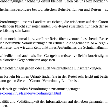
bedingungen nachhaltig erfüllt bleiben! Seien Sie uns bitte herzlich
cherheit insbesondere bei touristischen Beherbergungen und Reisen – 
erordnungen unseres Landkreises richten, die wiederum auf den Coro
geltenden Pflicht zur sogenannten 3-G-Regel zusätzlich nur nach der s
ere Lösung sein kann.
 dann noch einmal kurz vor Ihrer Reise über eventuell bestehende Rei
tzlich bestimmte Voraussetzungen zu erfüllen, die sogenannte 3-G-Rege
rer Anreise, wie wir zum Zeitpunkt Ihres Aufenthaltes die Schutzmaßn
edlich und auch wir, Ihre Gastgeber, müssen vielleicht kurzfristig a
n aktuellen Gegebenheiten anpassen.
n Erleichterungen geben oder auch weitergehende Einschränkungen.
en Regeln für Ihren Urlaub finden Sie in der Regel sehr leicht mit b
 dann geben Sie ein "Corona Verordnung Landkreis".
n derzeit geltenden Verordnungen zusammengetragen:
um-coronavirus/­laenderverordnungen.html
ität und Vollständigkeit der Informationen auf den eben genannten Int
hmen.