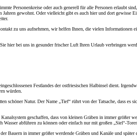
timmte Personenkreise oder auch generell für alle Personen erlaubt sin
n Jahren gewohnt. Oder vielleicht gibt es auch hier und dort gewisse E
iter.
ontakt zu uns aufnehmen, wir helfen Ihnen, die vielen Informationen 
e hier bei uns in gesunder frischer Luft Ihren Urlaub verbringen wer
eingeschlossenen Festlandes der ostfriesischen Halbinsel dient. Irgend
ern würden.
ten schöner Natur. Der Name „Tief“ rührt von der Tatsache, dass es sic
analsystem geschaffen, dass von kleinen Gräben in immer größer werd
h Wasser abführen zu können oder einfach nur mit großen „Siel“-Tore
der Bauern in immer größer werdende Gräben und Kanäle und später dan