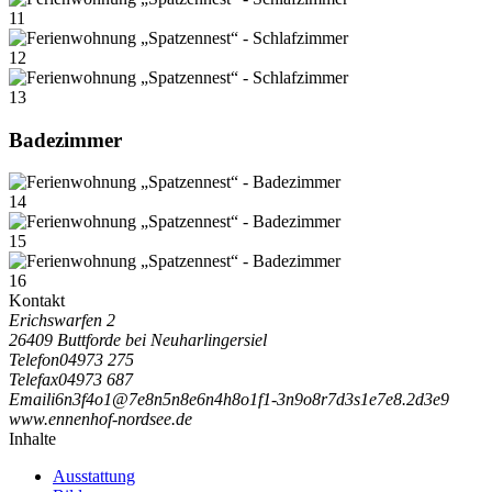
11
12
13
Badezimmer
14
15
16
Kontakt
Erichswarfen 2
26409 Buttforde bei Neuharlingersiel
Telefon
04973 275
Telefax
04973 687
Email
i
6
n
3
f
4
o
1
@
7
e
8
n
5
n
8
e
6
n
4
h
8
o
1
f
1
-
3
n
9
o
8
r
7
d
3
s
1
e
7
e
8
.
2
d
3
e
9
www.ennenhof-nordsee.de
Inhalte
Ausstattung