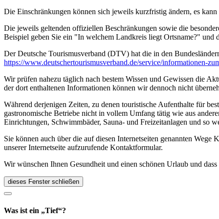
Die Einschränkungen können sich jeweils kurzfristig ändern, es kan
Die jeweils geltenden offiziellen Beschränkungen sowie die besonder
Beispiel geben Sie ein "In welchem Landkreis liegt Ortsname?" und
Der Deutsche Tourismusverband (DTV) hat die in den Bundesländer
https://www.deutscher­tourismusverband.de/­service/­informationen-z
Wir prüfen nahezu täglich nach bestem Wissen und Gewissen die Aktual
der dort enthaltenen Informationen können wir dennoch nicht überne
Während derjenigen Zeiten, zu denen touristische Aufenthalte für bes
gastronomische Betriebe nicht in vollem Umfang tätig wie aus andere
Einrichtungen, Schwimmbäder, Sauna- und Freizeitanlagen und so we
Sie können auch über die auf diesen Internetseiten genannten Wege K
unserer Internetseite aufzurufende Kontaktformular.
Wir wünschen Ihnen Gesundheit und einen schönen Urlaub und dass Si
dieses Fenster schließen
Was ist ein „Tief“?