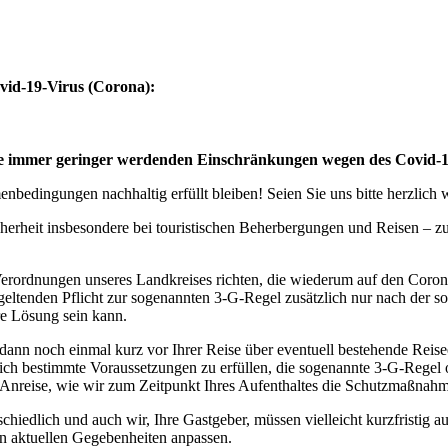
vid-19-Virus (Corona):
eise immer geringer werdenden Einschränkungen wegen des Covid-
bedingungen nachhaltig erfüllt bleiben! Seien Sie uns bitte herzlich
cherheit insbesondere bei touristischen Beherbergungen und Reisen – 
erordnungen unseres Landkreises richten, die wiederum auf den Coro
geltenden Pflicht zur sogenannten 3-G-Regel zusätzlich nur nach der s
ere Lösung sein kann.
 dann noch einmal kurz vor Ihrer Reise über eventuell bestehende Rei
tzlich bestimmte Voraussetzungen zu erfüllen, die sogenannte 3-G-Rege
rer Anreise, wie wir zum Zeitpunkt Ihres Aufenthaltes die Schutzmaßn
edlich und auch wir, Ihre Gastgeber, müssen vielleicht kurzfristig a
n aktuellen Gegebenheiten anpassen.