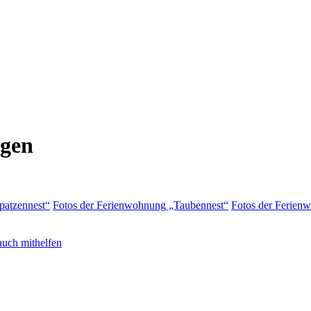
ngen
patzennest“
Fotos der Ferienwohnung „Taubennest“
Fotos der Ferien
auch mithelfen