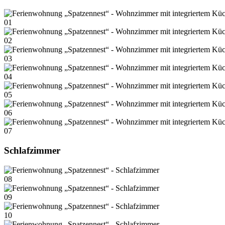
01
02
03
04
05
06
07
Schlafzimmer
08
09
10