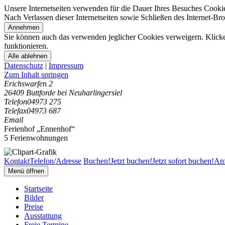
Unsere Internetseiten verwenden für die Dauer Ihres Besuches Cooki
Nach Verlassen dieser Internetseiten sowie Schließen des Internet-B
Annehmen
Sie können auch das verwenden jeglicher Cookies verweigern. Klicken
funktionieren.
Alle ablehnen
Datenschutz
|
Impressum
Zum Inhalt springen
Erichswarfen 2
26409 Buttforde bei Neuharlingersiel
Telefon
04973 275
Telefax
04973 687
Email
Ferienhof „Ennenhof“
5 Ferienwohnungen
Kontakt
Telefon/Adresse
Buchen!
Jetzt buchen!
Jetzt sofort buchen!
Anf
Menü öffnen
Startseite
Bilder
Preise
Ausstattung
Freie Termine