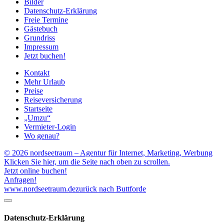
Bilder
Datenschutz-Erklärung
Freie Termine
Gästebuch
Grundriss
Impressum
Jetzt buchen!
Kontakt
Mehr Urlaub
Preise
Reiseversicherung
Startseite
„Umzu“
Vermieter-Login
Wo genau?
© 2026 nordseetraum – Agentur für Internet, Marketing, Werbung
Klicken Sie hier, um die Seite nach oben zu scrollen.
Jetzt online buchen!
Anfragen!
www.nordseetraum.de
zurück nach Buttforde
Datenschutz-Erklärung